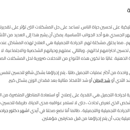
ة
يكية على تحسين حياة الناس. تساعد على حل المشكلات التى تؤثر على تقديرنا لذاتن
ر الجسدي هو أحد الجوانب الأساسية. يمكن أن يشير هذا إلى العديد من الأش
 ، مما يخلق مشكلة لهم. الجراحة التجميلية هي العلاج لهذه المشاكل عند
حسين احترامهم لذاتهم ، وبالتالي عملهم وحياتهم الشخصية والاجتماعية. لا تت
ة الذهنية. غالبًا ما تكون هذه الأنواع من التدخلات ضرورية لحل المشكلات الص
واحدة من أكثر عمليات التجميل طلبًا ، يتم إجراؤها بشكل شائع لتحسين تنف
د الثدي أو
شد البطن
أو شد الأفخاذ مثالية بعد فقدان الوزن بشكل كبير.
سية لجراحة التجميل هي القدرة على إصلاح أو استعادة المناطق المتضررة من 
لشخص الذي تعرض لحادث ، حتى لا تستمر عواقبه مدى الحياة. طريقة لتحسين حي
جراحة التجميلية والتجميلية ، طالما أننا نضع صحتنا في أيدي
اشهر دكتور جراح
ميلية يجب أن يتم إجراؤها من قبل محترفين مؤهلين.