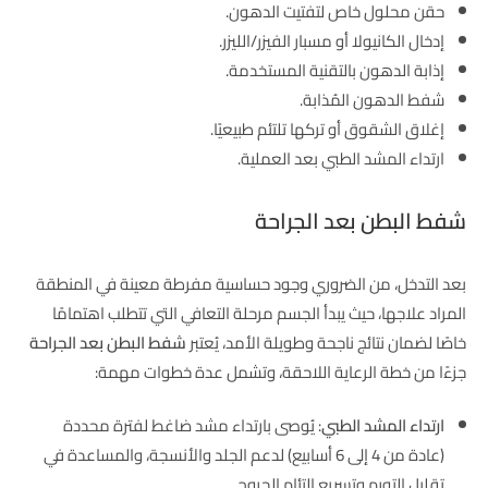
حقن محلول خاص لتفتيت الدهون.
إدخال الكانيولا أو مسبار الفيزر/الليزر.
إذابة الدهون بالتقنية المستخدمة.
شفط الدهون المُذابة.
إغلاق الشقوق أو تركها تلتئم طبيعيًا.
ارتداء المشد الطبي بعد العملية.
شفط البطن بعد الجراحة
بعد التدخل، من الضروري وجود حساسية مفرطة معينة في المنطقة
المراد علاجها، حيث يبدأ الجسم مرحلة التعافي التي تتطلب اهتمامًا
خاصًا لضمان نتائج ناجحة وطويلة الأمد، يُعتبر
شفط البطن بعد الجراحة
جزءًا من خطة الرعاية اللاحقة، وتشمل عدة خطوات مهمة:
ارتداء المشد الطبي
: يُوصى بارتداء مشد ضاغط لفترة محددة
(عادة من 4 إلى 6 أسابيع) لدعم الجلد والأنسجة، والمساعدة في
تقليل التورم وتسريع التئام الجروح.