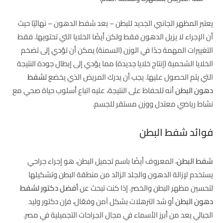
يعتبر المظهر الجانبي الجديد للبطن – بعد شفط الدهون – نهائيًا حيث
أن الإجراء لا يزيل الدهون فقط ولكن أيضًا الخلايا التي تحتويها. فقط
التغييرات المهمة جدًا في الوزن (السمنة) يمكن أن تؤدي إلى تضخم
الخلايا الشحمية (إنتاج خلايا جديدة) مما يؤدي إلى إبطال جودة النتيجة
التي يتم الحصول عليها. يجب أن يدرك المريض الذي يخضع ل
شفط
دهون البطن
أنه للحفاظ على النتيجة، عليه اتباع أسلوب حياة صحي مع
نشاط رياضي معتدل ووزن مستقر للجسم.
فوائد شفط البطن
شفط البطن
، المعروف أيضًا باسم تجميل البطن، هو إجراء جراحي
يستخدم لإزالة الدهون والجلد الزائد من منطقة البطن وتشكيلها
لتحسين مظهر البطن والخصر. إذا كنت تبحث عن
أفضل دكتور لشفط
دهون البطن
أو شد الترهلات بشكل آمن وفعّال، فإن دكتور وليد
الجبالي يعد من أبرز الأسماء في مجال الجراحات التجميلية في مصر.