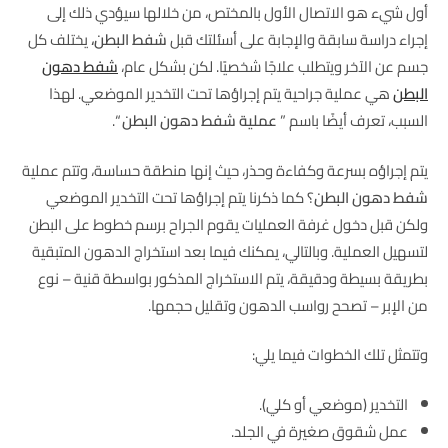
أول شيء هو الاتصال الأول بالمختص، من خلالها سيؤدي ذلك إلى
إجراء دراسة سابقة والإجابة على أسئلتك قبل
شفط البطن،
يختلف كل
جسم عن الآخر ويتطلب علاجًا شخصيًا. لكن بشكل عام،
شفط دهون
البطن
هي عملية جراحية يتم إجراؤها تحت التخدير الموضعي. لهذا
السبب، تعرف أيضًا باسم ”
عملية شفط دهون البطن
“.
يتم إجراؤه بسرعة وكفاءة وحذر، حيث إنها منطقة حساسة، وتتم عملية
شفط دهون البطن
؟ كما ذكرنا يتم إجراؤها تحت التخدير الموضعي
ولكن قبل دخول غرفة العمليات يقوم الجراح برسم خطوط على البطن
لتسهيل العملية. وبالتالي، يمكنك فيما بعد استخراج الدهون المتبقية
بطريقة بسيطة ودقيقة، يتم الاستخراج المذكور بواسطة قنية – نوع
من الإبر – تصحح رواسب الدهون وتقليل حجمها.
وتتمثل تلك الخطوات فيما يلي:
التخدير (موضعي أو كلي).
عمل شقوق صغيرة في الجلد.