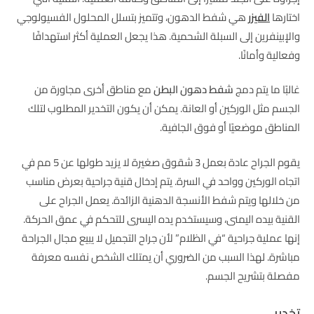
اختارها
الفيزر
هي شفط الدهون، وتتميز بتسلل المحلول الفسيولوجي
والإبينفرين إلى السبلة الشحمية. هذا يجعل العملية أكثر استهدافًا
وفعالية وأمانًا.
غالبًا ما يتم دمج
شفط دهون البطن
مع مناطق أخرى مجاورة من
الجسم مثل الوركين أو العانة. يمكن أن يكون التخدير المطلوب لتلك
المناطق موضعيًا أو فوق الجافية.
يقوم الجراح عادة بعمل 3 شقوق صغيرة لا يزيد طولها عن 5 مم في
اتجاه الوركين وواحد في السرة. يتم إدخال قنية جراحية بعرض مناسب
من خلالها ويتم شفط الأنسجة الدهنية الزائدة. يعمل الجراح على
القنية بيده اليمنى، وسيستخدم يده اليسرى للتحكم في عمق الحركة.
إنها عملية جراحية “في الظلام” لأن جراح التجميل لا يبيع مجال الجراحة
مباشرة. لهذا السبب من الضروري أن يمتلك الشخص نفسه معرفة
مفصلة بتشريح الجسم.
تخدير