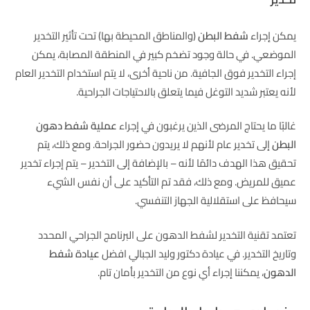
يمكن إجراء
شفط البطن
(والمناطق المحيطة بها) تحت تأثير التخدير
الموضعي. في حالة وجود تضخم كبير في المنطقة المصابة، يمكن
إجراء التخدير فوق الجافية. من ناحية أخرى، لا يتم استخدام التخدير العام
لأنه يعتبر شديد التوغل فيما يتعلق بالاحتياجات الجراحية.
غالبًا ما يحتاج المرضى الذين يرغبون في إجراء
عملية شفط دهون
البطن
إلى تخدير عام لأنهم لا يريدون حضور الجراحة. ومع ذلك، يتم
تحقيق هذا الهدف دائمًا لأنه – بالإضافة إلى التخدير – يتم إجراء تخدير
عميق للمريض. ومع ذلك، فقد تم التأكيد على أن نفس الشيء
سيحافظ على استقلالية الجهاز التنفسي.
تعتمد تقنية التخدير لشفط الدهون على البرنامج الجراحي المحدد
وتاريخ التخدير. في عيادة دكتور وليد الجبالي افضل
عيادة شفط
الدهون
، يمكننا إجراء أي نوع من التخدير بأمان تام.