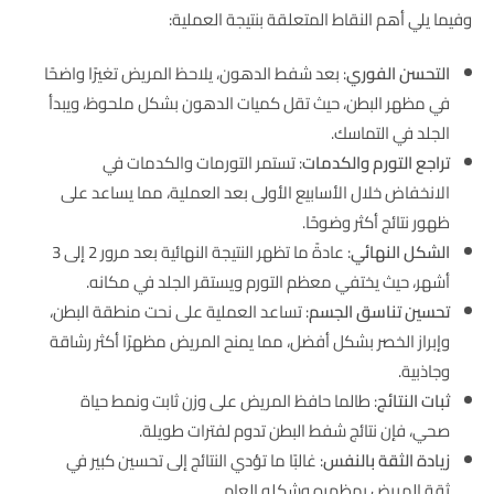
وفيما يلي أهم النقاط المتعلقة بنتيجة العملية:
التحسن الفوري
: بعد شفط الدهون، يلاحظ المريض تغيرًا واضحًا
في مظهر البطن، حيث تقل كميات الدهون بشكل ملحوظ، ويبدأ
الجلد في التماسك.
تراجع التورم والكدمات
: تستمر التورمات والكدمات في
الانخفاض خلال الأسابيع الأولى بعد العملية، مما يساعد على
ظهور نتائج أكثر وضوحًا.
الشكل النهائي
: عادةً ما تظهر النتيجة النهائية بعد مرور 2 إلى 3
أشهر، حيث يختفي معظم التورم ويستقر الجلد في مكانه.
تحسين تناسق الجسم
: تساعد العملية على نحت منطقة البطن،
وإبراز الخصر بشكل أفضل، مما يمنح المريض مظهرًا أكثر رشاقة
وجاذبية.
ثبات النتائج
: طالما حافظ المريض على وزن ثابت ونمط حياة
صحي، فإن نتائج شفط البطن تدوم لفترات طويلة.
زيادة الثقة بالنفس
: غالبًا ما تؤدي النتائج إلى تحسين كبير في
ثقة المريض بمظهره وشكله العام.