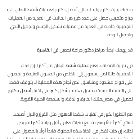
يمكنك زيارة دكتور وليد الجبالي أفضل دكتور لعمليات
شفط البطن
، هو
جراح متمرس حصل على عدد كبير من الحالات في العديد من العمليات
التجميلية، خاصة في العديد من عمليات تشكيل الجسم وتجميل الثدي
وتجميل الوجه.
قد يهمك ايضاً:
مراكز دكتور جراحة تجميل في القاهرة
في نهاية المطاف، تعتبر
عملية شفط البطن
من أكثر الإجراءات
التجميلية طلبًا لمن يسعون إلى التخلص من الدهون العنيدة والحصول
على قوام مشدود ومتناسق. لكن نجاح هذه العملية لا يتوقف فقط
على التقنية المستخدمة، بل يعتمد بشكل كبير على اختيار
أفضل دكتور
تجميل في مصر
يمتلك الخبرة، والدقة، والسمعة الطبية القوية.
مع التطور الكبير في تقنيات شفط الدهون مثل الفيزر والليزر، أصبحت
النتائج أكثر أمانًا وسرعة، مع فترات تعافي أقل وراحة أكبر للمريض.
لذلك، إن كنت تفكر في اتخاذ هذه الخطوة، فابدأ أولًا بالحصول على