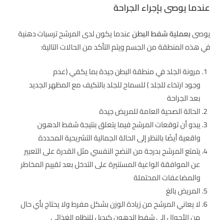
عندما يوصى بإجراء الجراحة
يوصى
بعملية شفط البطن
عندما يكون لدى المرشح ترسبات دهنية
في هذه المنطقة من الجسم ويتم التأكد من الحالات التالية:
مرونة الجلد في منطقة البطن جيدة بما يكفي (عدم
وجود ارتخاء للجلد ) للسماح للجلد بالتكيف مع المظهر الجديد
بعد الجراحة
الحالة الصحية العامة للمريض جيدة
يبدو أن توقعات المرشح فيما يتعلق بنتيجة شفط الدهون
واقعية أيضًا بالنظر إلى الحالة الجمالية التشريحية المحددة
يتمتع المرشح بدرجة من النضج النفسي مثل القدرة على التعبير
عن الموافقة الواعية المستنيرة على التدخل بعد تقييم المخاطر
والمضاعفات المحتملة
المريض بالغ
لا يعاني المرشح من زيادة الوزن بشكل مفرط ولا يحتاج بأي حال
من الأحوال إلى شفط الدهون كبديل للنظام الغذائي