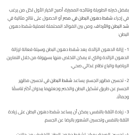
بفضل خبرته الطويلة ونتائجه المميزة، أصبح الخيار الأول لكل من يرغب
في إجراء
شفط دهون البطن في مصر
أو الحصول على نتائج مثالية في
شد البطن والأرداف
. ومن بين الفوائد المحتملة لعملية شفط دهون
البطن:
1- إزالة الدهون الزائدة: يعد شفط دهون البطن وسيلة فعالة لإزالة
الدهون الزائدة والتي لا يمكن التخلص منها بسهولة من خلال التمارين
الرياضية واتباع نظام غذائي صحي.
2- تحسين مظهر الجسم: يساعد
شفط البطن
في تحسين مظهر
الجسم عن طريق تشكيل البطن والخصر وجعلهما يبدوان أكثر تناسقًا
وجمالًا.
3- زيادة الثقة بالنفس: يمكن أن يساعد شفط دهون البطن على زيادة
الثقة بالنفس وتحسين الشعور بالرضا عن الجسم.
4- تحسين الصحة: يمكن لشفط دهون البطن التخفيف من حالات