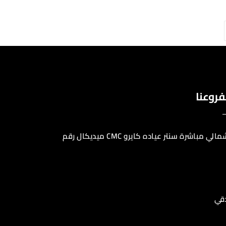
فروعنا
التجمع التسعين الشمالي مباشرة سنتر عياده كايرو CMC ميديكال رقم