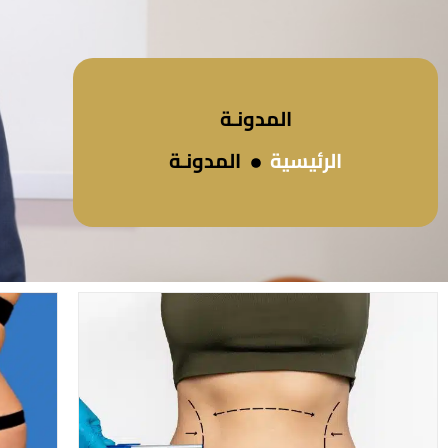
المدونـة
الرئيسية
المدونـة