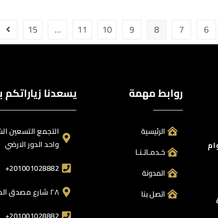
15
…
11
10
9
8
7
6
روابط مهمة
يسعدنا زياراتكم ب
الرئيسية
واحد الدور الارضي
خـدمـاتـنـا
201001028882+
المدونة
٢٨ شارع مصدق الدقي
اتصل بنا
201001028882+