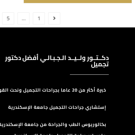
5
…
1
دكــتــور ولــيــد الـجـبـالـي أفضل دكتور
تجميل
خبرة أكثر من 20 عاما بجراحات التجميل ونحت القوام
إستشاري جراحات التجميل جامعة الإسكندرية
بكالوريوس الطب والجراحة من جامعة الإسكندرية