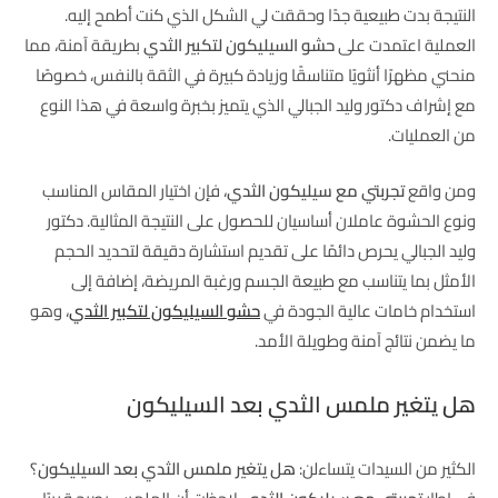
النتيجة بدت طبيعية جدًا وحققت لي الشكل الذي كنت أطمح إليه.
العملية اعتمدت على
حشو السيليكون لتكبير الثدي
بطريقة آمنة، مما
منحني مظهرًا أنثويًا متناسقًا وزيادة كبيرة في الثقة بالنفس، خصوصًا
مع إشراف دكتور وليد الجبالي الذي يتميز بخبرة واسعة في هذا النوع
من العمليات.
ومن واقع
تجربتي مع سيليكون الثدي
، فإن اختيار المقاس المناسب
ونوع الحشوة عاملان أساسيان للحصول على النتيجة المثالية. دكتور
وليد الجبالي يحرص دائمًا على تقديم استشارة دقيقة لتحديد الحجم
الأمثل بما يتناسب مع طبيعة الجسم ورغبة المريضة، إضافة إلى
استخدام خامات عالية الجودة في
حشو السيليكون لتكبير الثدي
، وهو
ما يضمن نتائج آمنة وطويلة الأمد.
هل يتغير ملمس الثدي بعد السيليكون
الكثير من السيدات يتساءلن:
هل يتغير ملمس الثدي بعد السيليكون
؟