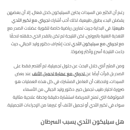
رغم أن الكثير من السيدات يخترن السيليكون كحل فعال، إلا أن بعضهن
يفضلن البدء بطرق طبيعية، لذلك أحب أشارك
تجربتي مع تكبير الثدي
طبيعيًا
. في البداية جربت تمارين رياضية خاصة لتقوية عضلات الصدر مع
التغذية الغنية بالبروتين، لكن النتيجة لم تكن بالقدر الذي حققته لاحقًا
مع
تجربتي مع سيليكون الثدي
تحت إشراف دكتور وليد الجبالي، حيث
جاءت النتيجة أسرع وأكثر وضوحًا.
ومن المثير أنني خلال البحث عن حلول تجميلية، لم أقتصر فقط على
الصدر بل قرأت أيضًا عن
تجربتي مع عملية تجميل الأنف
عند بعض
السيدات، ولاحظت أن العامل المشترك في كل هذه العمليات هو
ضرورة اختيار طبيب تجميل خبير. دكتور وليد الجبالي من الأسماء
الموثوقة التي تمنح المريضة استشارة دقيقة وخطة علاجية مثالية
سواء في تكبير الثدي أو تجميل الأنف أو غيرها من الإجراءات التجميلية.
هل سيليكون الثدي يسبب السرطان