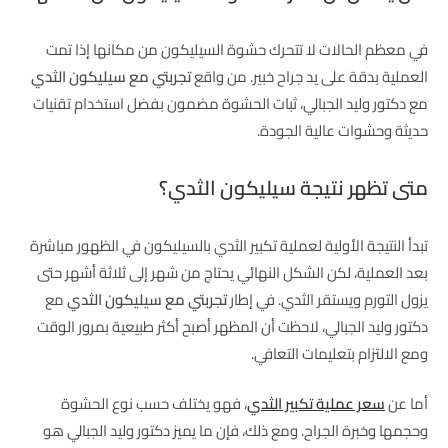
في معظم الحالات لا تتحرك حشوة السيليكون من مكانها إذا تمت
العملية بدقة على يد جراح خبير. من واقع
تجربتي مع سيليكون الثدي
مع دكتور وليد الجبالي، ثبات الحشوة مضمون بفضل استخدام تقنيات
حديثة وحشوات عالية الجودة.
متى تظهر نتيجة سيليكون الثدي؟
تبدأ النتيجة الأولية لعملية تكبير الثدي بالسيليكون في الظهور مباشرة
بعد العملية، لكن الشكل النهائي يحتاج من شهر إلى ثلاثة أشهر حتى
يزول التورم ويستقر الثدي. في إطار
تجربتي مع سيليكون الثدي
مع
دكتور وليد الجبالي، لاحظت أن المظهر أصبح أكثر طبيعية بمرور الوقت
ومع الالتزام بتعليمات التعافي.
أما عن
سعر عملية تكبير الثدي
، فهو يختلف حسب نوع الحشوة
وحجمها وخبرة الجراح. ومع ذلك، فإن ما يميز دكتور وليد الجبالي هو