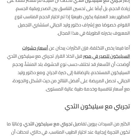
إطار
تجربتي مع سيليكون الثدي
لاحظت أن النتيجة لم تقتصر فقط على
زيادة الحجم، بل أيضًا على تحسين التناسق بين الصدر وبقية الجسم.
المظهر بعد العملية يكون طبيعيًا إذا تم اختيار الحجم المناسب لنوع
القوام، خصوصًا مع إشراف دكتور وليد الجبالي استشاري التجميل
المعروف بخبرته الطويلة في هذا المجال.
أما فيما يخص التكلفة، فإن الكثيرات يبحثن عن
أسعار حشوات
السيليكون للصدر في مصر
قبل اتخاذ القرار. تجربتي مع سيليكون الثدي
أوضحت أن الأسعار قد تختلف حسب نوع الحشوة، بلد المنشأ، وحجم
السيليكون المستخدم، بالإضافة إلى خبرة الجراح. ومع دكتور وليد
الجبالي، تحصل المريضة على أفضل النتائج من حيث الشكل والجودة،
مع أسعار تنافسية وخدمة طبية عالية المستوى.
تجربتي مع سيليكون الثدي
الكثير من السيدات يروين تفاصيل
تجربتي مع سيليكون الثدي
، وغالبًا ما
تكون التجربة إيجابية عند اختيار الطبيب المناسب. في حالتي، لاحظت أن