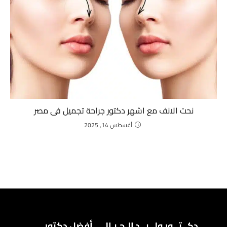
نحت الانف مع اشهر دكتور جراحة تجميل فى مصر
أغسطس 14, 2025
دكــتــور ولــيــد الـجـبـالـي أفضل دكتور