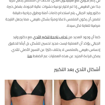
في إطار
تجربتي مع سيليكون الثدي
، لاحظت أن الملمس يصبح قريبًا
جدًا من الطبيعي إذا تم اختيار نوعية حشوات عالية الجودة. بفضل خبرة
دكتور وليد الجبالي، يتم استخدام خامات آمنة وطرق جراحية دقيقة
تضمن أن يكون الملمس ناعمًا ومرنًا بشكل طبيعي، مما يجعل النتيجة
مرضية للغاية لكل سيدة.
كما أن وجود العديد من
تجارب ناجحة لتكبير الثدي
مع دكتور وليد
الجبالي يؤكد أن العملية ليست مجرد تحسين للشكل، بل أيضًا لتحقيق
إحساس طبيعي بالملمس لا يختلف كثيرًا عن النسيج الأصلي للثدي.
يمكن قراءة المزيد عن هذه العمليات عبر الضغط
هنا
.
أشكال الثدي بعد التكبير