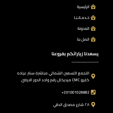
الرئيسية
خـدمـاتـنـا
المدونة
اتصل بنا
يسعدنا زياراتكم بفروعنا
التجمع التسعين الشمالي مباشرة سنتر عياده
كايرو CMC ميديكال رقم واحد الدور الارضي
201001028882+
٢٨ شارع مصدق الدقي