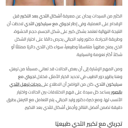
الكثير من السيدات يبحثن عن معرفة
أشكال الثدي بعد التكبير
قبل
الإقدام على العملية، وفي إطار
تجربتي مع سيليكون الثدي
لاحظت أن
النتيجة النهائية تعتمد بشكل كبير على شكل الجسم، حجم الحشوة،
وطريقة الجراحة. دكتور وليد الجبالي يحرص دائمًا على اختيار الشكل
الذي يمنح مظهراً متناسقاً وطبيعياً، سواء كان الثدي دائريًا ممتلئًا أو
شكلاً أكثر نعومة وانسيابية.
ومن المهم الإشارة إلى أن بعض الحالات قد تعاني مسبقًا من ترهل،
وهنا يظهر دور الطبيب في تحديد الخيار الأمثل. فخلال
تجربتي مع
سيليكون الثدي
، كان من الواضح أن الاطلاع على
درجات ترهل الثدي
بالصور
يساعد كل سيدة على فهم الاختلافات بين الحالات واختيار
الأنسب لها. ومع خبرة دكتور وليد الجبالي، يتم التعامل مع الترهل بطرق
دقيقة تضمن أفضل النتائج وأجمل أشكال للثدي بعد التكبير.
تجربتي مع تكبير الثدي طبيعيًا