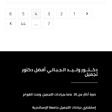
6
5
4
3
2
1
44
…
7
دكــتــور ولــيــد الـجـبـالـي أفضل دكتور
تجميل
خبرة أكثر من 20 عاما بجراحات التجميل ونحت القوام
إستشاري جراحات التجميل جامعة الإسكندرية