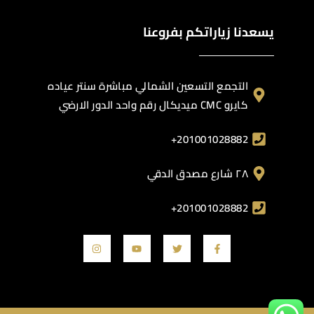
يسعدنا زياراتكم بفروعنا
التجمع التسعين الشمالي مباشرة سنتر عياده
كايرو CMC ميديكال رقم واحد الدور الارضي
201001028882+
٢٨ شارع مصدق الدقي
201001028882+