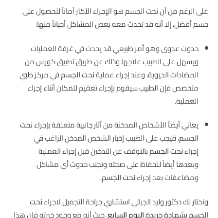
على الرغم من أن نحت الجسم هو الإجراء الأكثر أماناً للحصول على
جسم أفضل، إلا أنه قد تحدث معه بعض المشاكل أحياناً منها:
حدوث عدوى وهو أمر طبيعي قد يحدث في غرفة العمليات
ويسهل على الطبيب علاجها وذلك عن طريق تطبيق كورس من
المضادات الحيوية، وعند إجراء عملية
نحت الجسم
في مركز طبي
متخصص فإن الطبيب سيقوم بإجراء تعقيم للمكان أثناء إجراء
العملية.
يعاني أيضاً الأشخاص المدخنة من آثار جانبية متعلقة بإجراء
نحت
الجسم
، فيجب على الطبيب إخبار الشخص المدخن الراغب في
إجراء
نحت الجسم
بالتوقف عن التدخين قبل إجراء العملية
وبعدها أيضاً للحفاظ على صحته وتجنب حدوث أي مشاكل
ومضاعفات بعد إجراء
نحت الجسم.
ونختار لك دكتور وليد الجبالي استشاري جراحة التجميل لاجراء
نحت
الجسم بشهادة جريدة
اليوم السابع
.
حيث أنه مع وجود خبرته فإن هذا