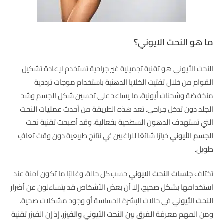
ما هو النحت الايوني؟
النحت الأيوني هو تقنية تجميلية غير جراحية تستخدم لإعادة تشكيل
القوام من خلال تفتيت الخلايا الدهنية باستخدام موجات ترددية
منخفضة وشحنات أيونية، ما يساعد على تحسين شكل الجسم وشد
الجلد دون تدخل جراحي. تعد هذه الطريقة من أحدث
عمليات النحت
التي تستهدف الدهون السطحية بفعالية، وقد أصبحت تقنية
نحت
الجسم الأيوني
خيارًا شائعًا للراغبين في نتائج طبيعية دون وقت تعافٍ
طويل.
تختلف
جلسات النحت الايوني
حسب كل حالة، وغالبًا ما تكون آمنة عند
استخدامها بشكل صحيح، إلا أن بعض الأشخاص قد يتساءلون عن
أضرار
النحت الأيوني
في حالات البشرة الحساسة أو وجود مشكلات صحية.
ومن المهم معرفة
الفرق بين النحت الأيوني والفيزر
، إذ إن الفيزر تقنية