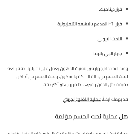
فيزر ديناميك.
فيزر ٣٦٠ المدعم بالاشعه التلفزيونية.
النحت الايوني.
جهاز الجي بلازما.
وعند استخدام جهاز فيزر لتفتيت الدهون يعمل على تحليلها بدقة بالغة
لنحت الجسم
في حالة الحركة والسكون، و
نحت الجسم
في أماكن
دقيقة مثل الذقن وغيرها،لذا فهو يعتبر أكثر دقة.
قد يهمك ايضاً:
عملية اللغلوغ تجربتي
هل عملية نحت الجسم مؤلمة
عملية نحت الجسم عادة ليست مؤلمة بشكل كبير، خاصة عند استخدام