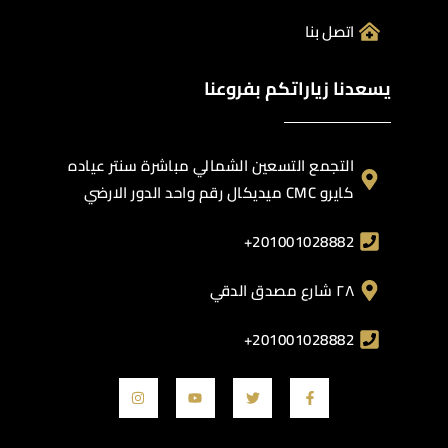
اتصل بنا
يسعدنا زياراتكم بفروعنا
التجمع التسعين الشمالي مباشرة سنتر عياده
كايرو CMC ميديكال رقم واحد الدور الارضي
201001028882+
٢٨ شارع مصدق الدقي
201001028882+