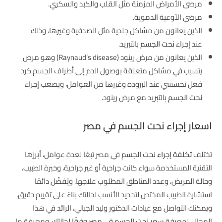
مرضى الأمراض المزمنة مثل القلب والكبد والسكري.
مرضى الأوعية الدموية.
الذين يعانون من مشاكل جلدية مثل الصدفية وغيرها، وذلك
عند إجراء
نحت الجسم
بالتبريد.
الذين يعانون من مرض رينود (Raynaud’s disease) وهو مرض
يتسبب في مشاكل متعلقة بوصول الدم إلى أطراف الجسم كرد
فعل تحسسي عند البرودة وغيرها من العوامل، ويصعب إجراء
نحت الجسم
بالتبريد مع مرض رينود.
اسعار إجراء نحت الجسم في مصر
تختلف
تكلفة إجراء نحت الجسم
في مصر تبعًا لعدة عوامل، أبرزها
التقنية المستخدمة سواء كانت جراحية أو غير جراحية، وخبرة الطبيب،
وحالة المريض، وعدد المناطق المطلوب علاجها. ويُفضّل دائمًا
استشارة الطبيب المختص لتحديد الأنسب لحالتك بناءً على تقييم دقيق.
ويمكنك التواصل مع عيادات الدكتور وليد الجبالي، الرائد في هذا
المجال، لمعرفة
سعر نحت الجسم في مصر
وفقًا لحالتك، ومعرفة ما