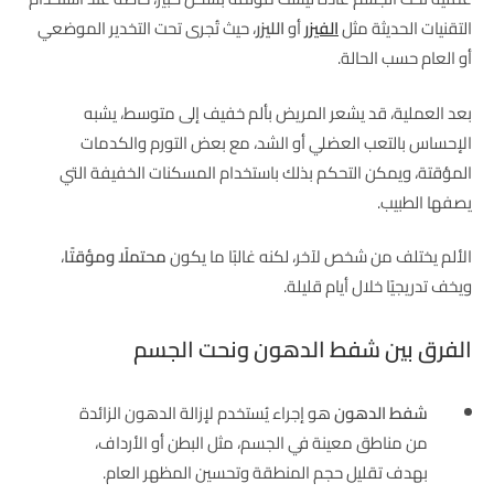
التقنيات الحديثة مثل
الفيزر
أو
الليزر
، حيث تُجرى تحت التخدير الموضعي
أو العام حسب الحالة.
بعد العملية، قد يشعر المريض بألم خفيف إلى متوسط، يشبه
الإحساس بالتعب العضلي أو الشد، مع بعض التورم والكدمات
المؤقتة، ويمكن التحكم بذلك باستخدام المسكنات الخفيفة التي
يصفها الطبيب.
الألم يختلف من شخص لآخر، لكنه غالبًا ما يكون
محتملًا ومؤقتًا
،
ويخف تدريجيًا خلال أيام قليلة.
الفرق بين شفط الدهون ونحت الجسم
شفط الدهون
هو إجراء يُستخدم لإزالة الدهون الزائدة
من مناطق معينة في الجسم، مثل البطن أو الأرداف،
بهدف تقليل حجم المنطقة وتحسين المظهر العام.