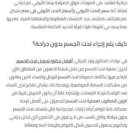
جراحية تعتمد على الموجات فوق الصوتية بينما الأيوني غير جراحي
تمامًا. أما
سعر النحت الأيوني
و
أسعار النحت الأيوني في مصر
بشكل
عام فتختلف باختلاف عدد الجلسات المطلوبة والمنطقة المراد علاجها،
مما يستدعي تقييمًا طبيًا دقيقًا لتحديد التكلفة المناسبة.
كيف يتم إجراء نحت الجسم بدون جراحة؟
في عيادات الدكتور وليد الجبالي،
أفضل دكتور تجميل نحت الجسم
،
تُجرى عملية نحت الجسم من خلال شفط الدهون من المناطق التي
تتراكم فيها بكثافة، خصوصًا
نحت الجسم للرجال
والنساء الذين يعانون
من مشكلات السمنة الموضعية، ويلاحظ ذلك بشكل متكرر لدى النساء
بعد الولادة نتيجة الترهلات. ويُشترط غالبًا أن يكون المريض قريبًا من
الوزن المطلوب لعملية نحت الجسم
للحصول على أفضل نتيجة
ممكنة. كما تتوافر أيضًا خيارات غير جراحية مثل
جلسات نحت الجسم
بدون جراحة
، والتي تناسب من لا يرغبون في الخضوع لأي تدخل جراحي
ولكنهم يسعون لتحسين شكل القوام بطريقة آمنة وفعالة.