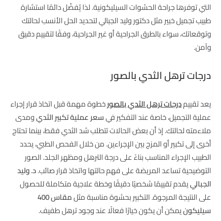
التي توفرها جراحة الحشوات السيليكونية. لذا يُفضّل دائمًا استشارة
طبيب تجميل خبير مثل دكتور وليد الجبالي لتحديد الحل الأنسب لحالتك
وتوقعاتك، سواء بالطرق الجراحية أو غير الجراحية، وفقًا لتقييم دقيق
وآمن.
درجات ترهل الثدي بالصور
يعد تقييم
درجات ترهل الثدي بالصور
خطوة مهمة قبل اتخاذ قرار إجراء
عملية التجميل، خاصة عند التفكير في
سعر عملية تكبير الثدي
ومدى
ملاءمته لحالتك. إذ أن بعض الحالات تتطلب شد الثدي فقط، بينما تحتاج
أخرى إلى تكبير أو المزج بين الإجراءين. من خلال الفحص الطبي، يحدد
الطبيب الإجراء المناسب بناءً على درجة الترهل ومظهر الجلد. الصور
التوضيحية تساعد المريضة على فهم حالتها واتخاذ قرار صائب.
د. وليد
الجبالي
يقدم تقييمًا شخصيًا دقيقًا وخطة علاجية متكاملة للحصول
على النتيجة المرجوة. التكبير بحشوة مناسبة مثل
مقاس 400
سيليكون
يمكن أن يكون خيارًا فعالًا عند وجود ترهل طفيف.