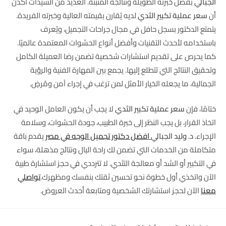
الجبالي
بفضل خبرته الطويلة ونتائجه المثبتة. العديد من السيدات أكدن
أن
سعر عملية تكبير الثدي
لديه يُقارن بقيمته العالية وخبرته الفريدة.
يتمتع الدكتور بسجل حافل في مجال جراحات التجميل، ويُعرف
باستخدامه لأحدث التقنيات وأفضل أنواع الحشوات المعتمدة عالميًا.
كما يحرص على تقديم استشارات شخصية تضمن رضا العميلة الكامل
وتحقيق النتائج التي تتطلع إليها. يجمع بين المهارة الفنية والرؤية
الجمالية، ما يجعله الخيار الأمثل لمن ترغب في إجراء آمن ومُرضٍ.
ختامًا، فإن
سعر عملية تكبير الثدي
لا يجب أن يكون العامل الوحيد في
اتخاذ القرار، بل يجب النظر إلى خبرة الطبيب، جودة الحشوات، وسلامة
الإجراء.
د. وليد الجبالي
افضل دكتور تجميل الوجه في مصر
يقدم باقة
متكاملة من الخدمات التي تضمن لكِ راحة البال ونتائج مذهلة، سواء
في التكبير أو الشد أو معالجة التثدي. لا تترددي في حجز استشارة طبية
الآن واتخذي أول خطوة نحو تحسين ثقتك بنفسك ومظهرك.
تواصلي
معنا
الآن لحجز استشارتك الشخصية ومتابعة أحدث العروض.