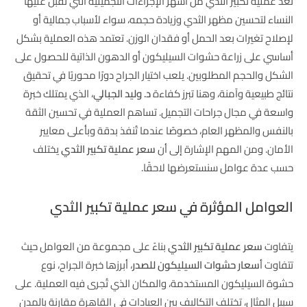
تُعد عملية تكبير الثدي من أشهر الإجراءات التجميلية التي تقبل عليها
النساء لتحسين مظهر الثدي وزيادة حجمه، سواء لأسباب جمالية أو
لإصلاح تغيرات بعد الحمل أو فقدان الوزن. تعتمد هذه العملية بشكل
أساسي على زراعة حشوات السيليكون أو الدهون الذاتية للحصول على
الشكل والحجم المطلوبين. يلعب اختيار الجراح دورًا محوريًا في تحقيق
نتائج طبيعية وآمنة، وهنا تبرز كفاءة
د. وليد الجبالي
، الذي يمتلك خبرة
واسعة في مجال جراحات التجميل. تساهم العملية في تحسين الثقة
بالنفس والمظهر العام، خصوصًا عندما تُنفذ بدقة وبأعلى معايير
الأمان. ومن المهم الإشارة إلى أن
سعر عملية تكبير الثدي
يختلف
حسب عدة عوامل سنستعرضها لاحقًا.
العوامل المؤثرة في سعر عملية تكبير الثدي
يتفاوت
سعر عملية تكبير الثدي
بناءً على مجموعة من العوامل حيث
تتفاوت أ
سعار حشوات السيليكون للصدر
، أبرزها خبرة الجراح، نوع
حشوة السيليكون المستخدمة، والمكان الذي تُجرى فيه العملية. على
سبيل المثال، تختلف التكاليف بين العيادات في القاهرة مقارنة بالمدن