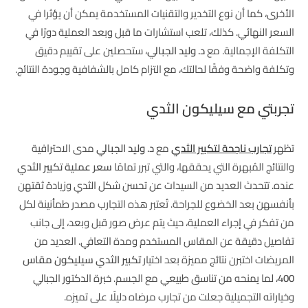
الأخرى، كما أن نوع التخدير والتقنيات المستخدمة يمكن أن يؤثرا في
السعر النهائي. كذلك، تلعب استشارات ما قبل وبعد العملية دورًا في
التكلفة الإجمالية. مع
د. وليد الجبالي
، ستحصلين على تقييم دقيق
وتكلفة واضحة وفقًا لحالتك، مع التزام كامل بالشفافية وجودة النتائج.
تجربتي مع سيليكون الثدي
تظهر
تجارب ناجحة لتكبير الثدي
مع
د. وليد الجبالي
مدى الاحترافية
والنتائج المُبهرة التي يحققها، والتي تبرر تمامًا
سعر عملية تكبير الثدي
عنده. تتحدث العديد من السيدات عن تحسن شكل الثدي وزيادة ثقتهن
بأنفسهن بعد الخضوع للجراحة. تُعتبر هذه التجارب مصدر طمأنينة لكل
من تفكر في إجراء العملية، حيث يتم عرض صور قبل وبعد، إلى جانب
تفاصيل دقيقة عن المقاس المستخدم ومدة التعافي. العديد من
المريضات اختبرن نتائج مميزة بعد اختيار
تكبير الثدي سيليكون مقاس
400
، لما يمنحه من تناسق طبيعي مع الجسم. خبرة الدكتور الجبالي
وخياراته التجميلية جعلت من تجارب مرضاه دليلًا على تميزه.