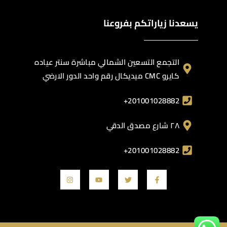
يسعدنا زياراتكم بفروعنا
التجمع التسعين الشمالي مباشرة سنتر عياده
كايرو CMC ميديكال رقم واحد الدور الارضي
201001028882+
٢٨ شارع مصدق الدقي
201001028882+