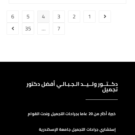
6
5
4
3
2
1
35
…
7
دكــتــور ولــيــد الـجـبـالـي أفضل دكتور
تجميل
خبرة أكثر من 20 عاما بجراحات التجميل ونحت القوام
إستشاري جراحات التجميل جامعة الإسكندرية