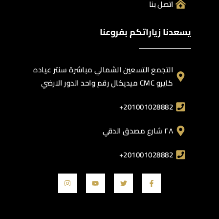
اتصل بنا
يسعدنا زياراتكم بفروعنا
التجمع التسعين الشمالي مباشرة سنتر عياده
كايرو CMC ميديكال رقم واحد الدور الارضي
201001028882+
٢٨ شارع مصدق الدقي
201001028882+