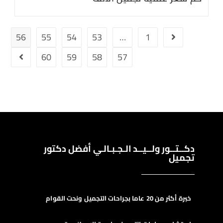
56
55
54
53
…
1
60
59
58
57
دكــتــور ولــيــد الـجـبـالـي أفضل دكتور
تجميل
خبرة أكثر من 20 عاما بجراحات التجميل ونحت القوام