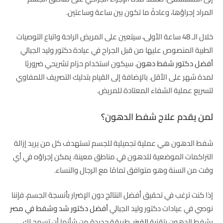
المراد إجراؤها، وعادةً ما تكون بين ساعة وساعتين.
خلال الـ 48 ساعة الأولى، سيتعين على المريض الراحة واتباع التوصيات
الطبية المنصوص عليها من قبل الجراح في عيادة دكتور وليد الجبالي
أفضل دكتور شفط دهون
. سيكون استخدام حزام تشريحي ضروريًا
لمدة شهر على الأقل. بالإضافة إلى القيام بتدليك التصريف اللمفاوي
لتسريع عملية الشفاء المعتادة للمريض.
لمن يقدم علاج شفط الدهون؟
شفط الدهون هي عملية تجميلية للجسم تستهدف كل من يريد إزالة
التراكمات الموضعية للدهون في مناطق معينة. يمكن إجراؤه في أي
وقت من السنة وهو متوافق تمامًا مع الرجال والنساء.
إذا كنت ترغب في تحقيق أفضل النتائج دون الإضرار بأنسجة الجسم، فإننا
نوصي في عيادات دكتور وليد الجبالي
أفضل دكتور شد وشفط في مصر
بشفط الدهون بتقنية
الفيزر
. طريقة جديدة من شأنها أن تسمح لك